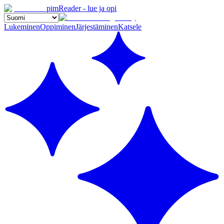
pimReader - lue ja opi
Lukeminen
Oppiminen
Järjestäminen
Katsele