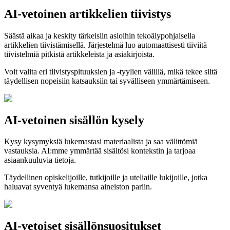
AI-vetoinen artikkelien tiivistys
Säästä aikaa ja keskity tärkeisiin asioihin tekoälypohjaisella
artikkelien tiivistämisellä. Järjestelmä luo automaattisesti tiiviitä
tiivistelmiä pitkistä artikkeleista ja asiakirjoista.
Voit valita eri tiivistyspituuksien ja -tyylien välillä, mikä tekee siitä
täydellisen nopeisiin katsauksiin tai syvälliseen ymmärtämiseen.
AI-vetoinen sisällön kysely
Kysy kysymyksiä lukemastasi materiaalista ja saa välittömiä
vastauksia. AI:mme ymmärtää sisältösi kontekstin ja tarjoaa
asiaankuuluvia tietoja.
Täydellinen opiskelijoille, tutkijoille ja uteliaille lukijoille, jotka
haluavat syventyä lukemansa aineiston pariin.
AI-vetoiset sisällönsuositukset