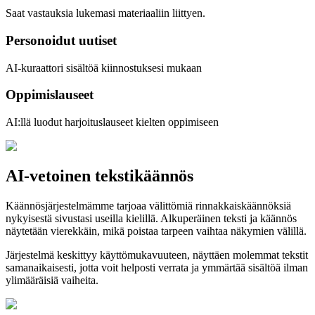
Saat vastauksia lukemasi materiaaliin liittyen.
Personoidut uutiset
AI-kuraattori sisältöä kiinnostuksesi mukaan
Oppimislauseet
AI:llä luodut harjoituslauseet kielten oppimiseen
AI-vetoinen tekstikäännös
Käännösjärjestelmämme tarjoaa välittömiä rinnakkaiskäännöksiä
nykyisestä sivustasi useilla kielillä. Alkuperäinen teksti ja käännös
näytetään vierekkäin, mikä poistaa tarpeen vaihtaa näkymien välillä.
Järjestelmä keskittyy käyttömukavuuteen, näyttäen molemmat tekstit
samanaikaisesti, jotta voit helposti verrata ja ymmärtää sisältöä ilman
ylimääräisiä vaiheita.