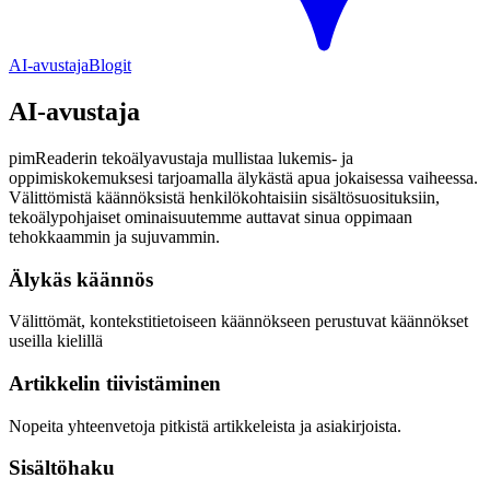
AI-avustaja
Blogit
AI-avustaja
pimReaderin tekoälyavustaja mullistaa lukemis- ja
oppimiskokemuksesi tarjoamalla älykästä apua jokaisessa vaiheessa.
Välittömistä käännöksistä henkilökohtaisiin sisältösuosituksiin,
tekoälypohjaiset ominaisuutemme auttavat sinua oppimaan
tehokkaammin ja sujuvammin.
Älykäs käännös
Välittömät, kontekstitietoiseen käännökseen perustuvat käännökset
useilla kielillä
Artikkelin tiivistäminen
Nopeita yhteenvetoja pitkistä artikkeleista ja asiakirjoista.
Sisältöhaku