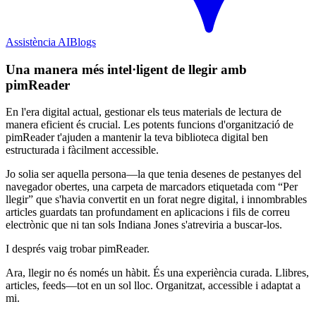
Assistència AI
Blogs
Una manera més intel·ligent de llegir amb
pimReader
En l'era digital actual, gestionar els teus materials de lectura de
manera eficient és crucial. Les potents funcions d'organització de
pimReader t'ajuden a mantenir la teva biblioteca digital ben
estructurada i fàcilment accessible.
Jo solia ser aquella persona—la que tenia desenes de pestanyes del
navegador obertes, una carpeta de marcadors etiquetada com “Per
llegir” que s'havia convertit en un forat negre digital, i innombrables
articles guardats tan profundament en aplicacions i fils de correu
electrònic que ni tan sols Indiana Jones s'atreviria a buscar-los.
I després vaig trobar pimReader.
Ara, llegir no és només un hàbit. És una experiència curada. Llibres,
articles, feeds—tot en un sol lloc. Organitzat, accessible i adaptat a
mi.