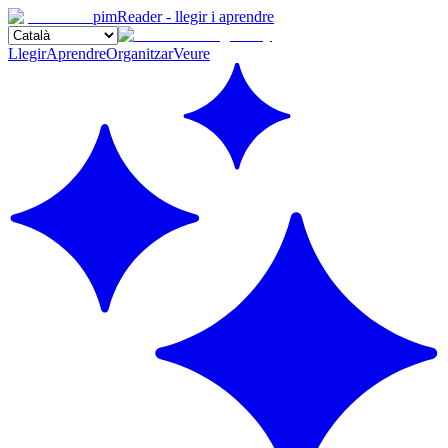
pimReader - llegir i aprendre
Llegir
Aprendre
Organitzar
Veure