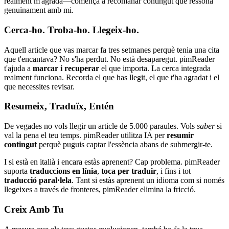
realment m'agrada—comença a recomanar contingut que ressona
genuïnament amb mi.
Cerca-ho. Troba-ho. Llegeix-ho.
Aquell article que vas marcar fa tres setmanes perquè tenia una cita
que t'encantava? No s'ha perdut. No està desaparegut. pimReader
t'ajuda a
marcar i recuperar
el que importa. La cerca integrada
realment funciona. Recorda el que has llegit, el que t'ha agradat i el
que necessites revisar.
Resumeix, Traduïx, Entén
De vegades no vols llegir un article de 5.000 paraules. Vols
saber
si
val la pena el teu temps. pimReader utilitza IA per
resumir
contingut
perquè puguis captar l'essència abans de submergir-te.
I si està en italià i encara estàs aprenent? Cap problema. pimReader
suporta
traduccions en línia
,
toca per traduir
, i fins i tot
traducció paral·lela
. Tant si estàs aprenent un idioma com si només
llegeixes a través de fronteres, pimReader elimina la fricció.
Creix Amb Tu