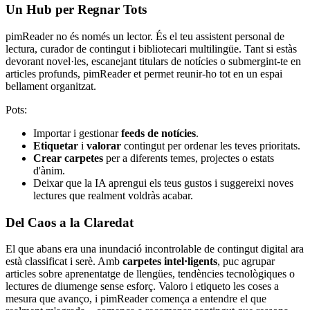
Un Hub per Regnar Tots
pimReader no és només un lector. És el teu assistent personal de
lectura, curador de contingut i bibliotecari multilingüe. Tant si estàs
devorant novel·les, escanejant titulars de notícies o submergint-te en
articles profunds, pimReader et permet reunir-ho tot en un espai
bellament organitzat.
Pots:
Importar i gestionar
feeds de notícies
.
Etiquetar
i
valorar
contingut per ordenar les teves prioritats.
Crear carpetes
per a diferents temes, projectes o estats
d'ànim.
Deixar que la IA aprengui els teus gustos i suggereixi noves
lectures que realment voldràs acabar.
Del Caos a la Claredat
El que abans era una inundació incontrolable de contingut digital ara
està classificat i serè. Amb
carpetes intel·ligents
, puc agrupar
articles sobre aprenentatge de llengües, tendències tecnològiques o
lectures de diumenge sense esforç. Valoro i etiqueto les coses a
mesura que avanço, i pimReader comença a entendre el que