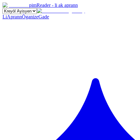
pimReader - li ak aprann
Li
Aprann
Òganize
Gade