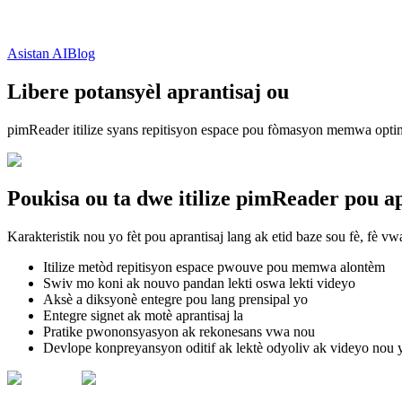
Asistan AI
Blog
Libere potansyèl aprantisaj ou
pimReader itilize syans repitisyon espace pou fòmasyon memwa opti
Poukisa ou ta dwe itilize pimReader pou a
Karakteristik nou yo fèt pou aprantisaj lang ak etid baze sou fè, fè vwa
Itilize metòd repitisyon espace pwouve pou memwa alontèm
Swiv mo koni ak nouvo pandan lekti oswa lekti videyo
Aksè a diksyonè entegre pou lang prensipal yo
Entegre signet ak motè aprantisaj la
Pratike pwononsyasyon ak rekonesans vwa nou
Devlope konpreyansyon oditif ak lektè odyoliv ak videyo nou 