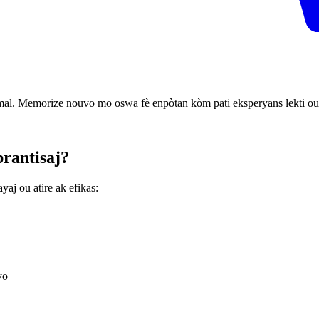
mal. Memorize nouvo mo oswa fè enpòtan kòm pati eksperyans lekti ou
prantisaj?
yaj ou atire ak efikas:
yo