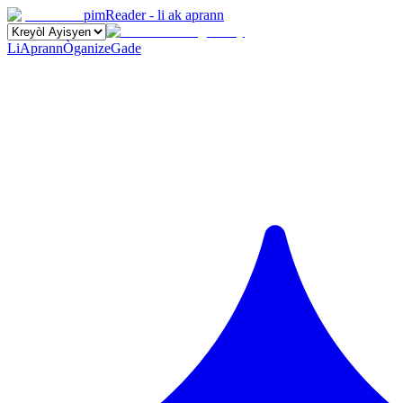
pimReader - li ak aprann
Li
Aprann
Òganize
Gade