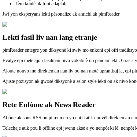
Tèm koulè ak font adaptab
Jwi yon eksperyans lekti pèsonalize ak anrichi ak pimReader
Lekti fasil liv nan lang etranje
pimReader entegre yon diksyonè ki swiv mo enkoni epi ofri tradiksyo
Evalye epi mete ajou fasilman nivo vokabilè ou pandan lekti. Gras a 
Ajoute nouvo mo dirèkteman nan liv ou nan motè aprantisaj la, epi 
Ajuste pozisyon ak gwosè diksyonè a selon style lekti ou ak nivo kones
Rete Enfòme ak News Reader
Abòne ak sous RSS ou pi renmen yo epi li atik nouvèl dirèkteman nan
Telechaje atik pou li offline epi jwenn aksè a yo nenpòt ki lè, nenpòt 