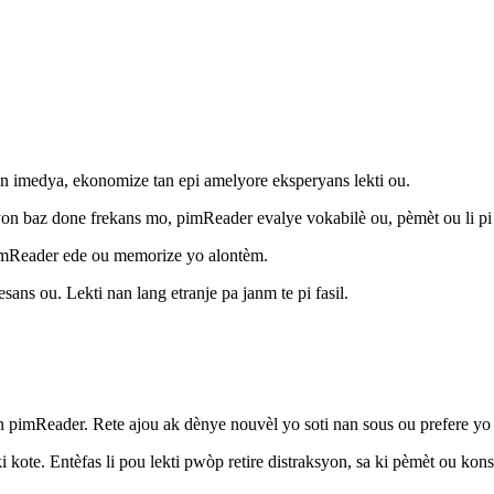
n imedya, ekonomize tan epi amelyore eksperyans lekti ou.
yon baz done frekans mo, pimReader evalye vokabilè ou, pèmèt ou li pi
pimReader ede ou memorize yo alontèm.
ans ou. Lekti nan lang etranje pa janm te pi fasil.
 pimReader. Rete ajou ak dènye nouvèl yo soti nan sous ou prefere yo n
ki kote. Entèfas li pou lekti pwòp retire distraksyon, sa ki pèmèt ou ko