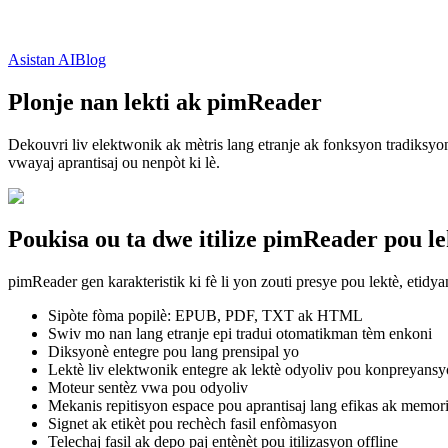
Asistan AI
Blog
Plonje nan lekti ak pimReader
Dekouvri liv elektwonik ak mètris lang etranje ak fonksyon tradiksyo
vwayaj aprantisaj ou nenpòt ki lè.
Poukisa ou ta dwe itilize pimReader pou le
pimReader gen karakteristik ki fè li yon zouti presye pou lektè, etidya
Sipòte fòma popilè: EPUB, PDF, TXT ak HTML
Swiv mo nan lang etranje epi tradui otomatikman tèm enkoni
Diksyonè entegre pou lang prensipal yo
Lektè liv elektwonik entegre ak lektè odyoliv pou konpreyansyo
Moteur sentèz vwa pou odyoliv
Mekanis repitisyon espace pou aprantisaj lang efikas ak memor
Signet ak etikèt pou rechèch fasil enfòmasyon
Telechaj fasil ak depo paj entènèt pou itilizasyon offline