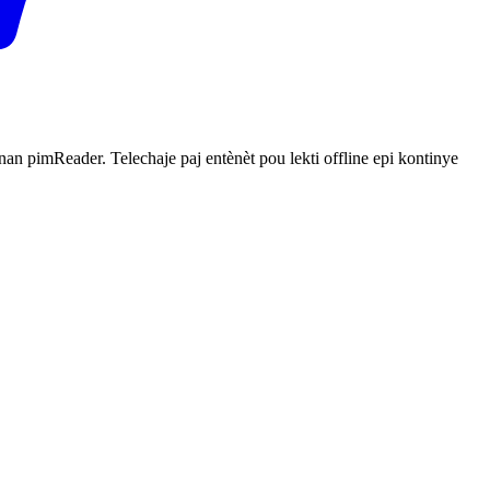
n pimReader. Telechaje paj entènèt pou lekti offline epi kontinye