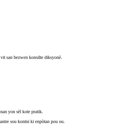
 vit san bezwen konsilte diksyonè.
an yon sèl kote pratik.
nsantre sou kontni ki enpòtan pou ou.