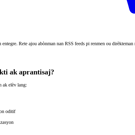
n entegre. Rete ajou abònman nan RSS feeds pi renmen ou dirèkteman na
kti ak aprantisaj?
n ak elèv lang:
n oditif
izasyon