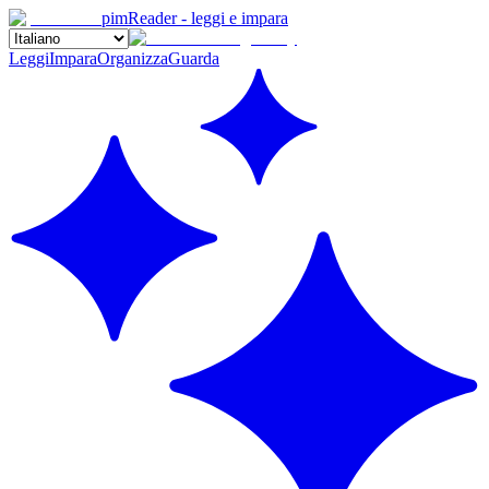
pimReader - leggi e impara
Leggi
Impara
Organizza
Guarda