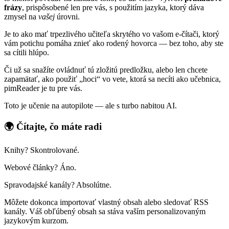
frázy
, prispôsobené len pre vás, s použitím jazyka, ktorý dáva
zmysel na
vašej
úrovni.
Je to ako mať trpezlivého učiteľa skrytého vo vašom e-čítači, ktorý
vám potichu pomáha znieť ako rodený hovorca — bez toho, aby ste
sa cítili hlúpo.
Či už sa snažíte ovládnuť tú zložitú predložku, alebo len chcete
zapamätať, ako použiť „hoci“ vo vete, ktorá sa necíti ako učebnica,
pimReader je tu pre vás.
Toto je učenie na autopilote — ale s turbo nabitou AI.
🌍 Čítajte, čo máte radi
Knihy? Skontrolované.
Webové články? Áno.
Spravodajské kanály? Absolútne.
Môžete dokonca importovať vlastný obsah alebo sledovať RSS
kanály. Váš obľúbený obsah sa stáva vaším personalizovaným
jazykovým kurzom.