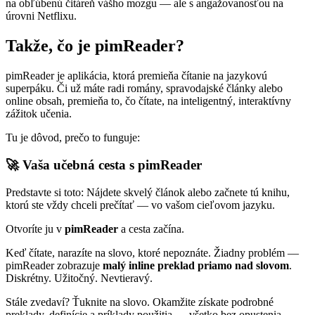
na obľúbenú čitáreň vášho mozgu — ale s angažovanosťou na
úrovni Netflixu.
Takže, čo je pimReader?
pimReader je aplikácia, ktorá premieňa čítanie na jazykovú
superpáku. Či už máte radi romány, spravodajské články alebo
online obsah, premieňa to, čo čítate, na inteligentný, interaktívny
zážitok učenia.
Tu je dôvod, prečo to funguje:
🚀 Vaša učebná cesta s pimReader
Predstavte si toto: Nájdete skvelý článok alebo začnete tú knihu,
ktorú ste vždy chceli prečítať — vo vašom cieľovom jazyku.
Otvoríte ju v
pimReader
a cesta začína.
Keď čítate, narazíte na slovo, ktoré nepoznáte. Žiadny problém —
pimReader zobrazuje
malý inline preklad priamo nad slovom
.
Diskrétny. Užitočný. Nevtieravý.
Stále zvedaví? Ťuknite na slovo. Okamžite získate podrobné
preklady, definície a príklady použitia — všetko bez opustenia