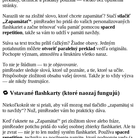
stránky.
Narazili ste na zložité slovo, ktoré chcete zapamätať? Stačí
stlačiť
„Zapamätať“
. pimReader ho pridá do vašich personalizovaných
flashkariet a začne trénovať vašu pamäť pomocou
spaced
repetition
, takže sa vám to udrží v pamäti navždy.
Stáva sa text trochu príliš ťažkým? Žiadne obavy. Jedným
potiahnutím môžete
otvoriť paralelný preklad
vedľa originálu.
Pochopte význam, atmosféru a štruktúru všetko naraz.
To nie je štúdium — to je
objavovanie
.
pimReader sleduje slová, ktoré už poznáte, a tie, ktoré sa učíte.
Prispôsobuje zložitosti obsahu vašej úrovni. Takže je to vždy výzva
— ale nikdy frustrujúce.
🔁 Vstavané flashkarty (ktoré naozaj fungujú)
Niekoľkokrát ste si priali, aby váš mozog mal tlačidlo „zapamätaj si
to navždy“? Nuž, pimReader vám ho prakticky dáva.
Keď ťuknete na „Zapamätať“ pri zložitom slove alebo fráze,
pimReader potichu pridá do vašej osobnej zbierky flashkariet. Ale tu
je zvrat — nie je to len nudný systém flashkariet. Používa
spaced
repetition
, techniku na posilnenie pamäte, ktorú podporuje veda (a