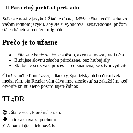
👯‍♀️ Paralelný prehľad prekladu
Stále ste noví v jazyku? Žiadne obavy. Môžete čítať vedľa seba vo
vašom rodnom jazyku, aby ste si vybudovali sebavedomie, pričom
stále chápete atmosféru originálu.
Prečo je to úžasné
Učíte sa
v kontexte
, čo je spôsob, akým sa mozgy radi učia.
Budujete slovnú zásobu prirodzene, bez hrubej sily.
Skutočne si užívate proces — čo znamená, že s tým vydržíte.
Či už sa učíte francúzsky, taliansky, španielsky alebo čokoľvek
medzi tým, pimReader vám dáva moc zlepšovať sa zakaždým, keď
otvoríte knihu alebo poscrollujete článok.
TL;DR
📚 Čítajte veci, ktoré máte radi.
🧠 Učte sa slová za pochodu.
⚡ Zapamätajte si ich navždy.