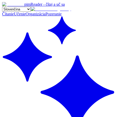
pimReader - čítaj a uč sa
Čítanie
Učenie
Organizácia
Pozeranie