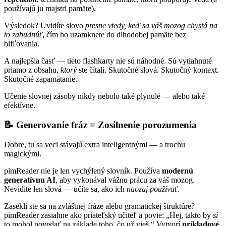
používajú ju majstri pamäte).
Výsledok? Uvidíte slovo
presne vtedy, keď sa váš mozog chystá na
to zabudnúť
, čím ho uzamknete do dlhodobej pamäte bez
bifľovania.
A najlepšia časť — tieto flashkarty nie sú náhodné. Sú vytiahnuté
priamo z obsahu,
ktorý
ste čítali. Skutočné slová. Skutočný kontext.
Skutočné zapamätanie.
Učenie slovnej zásoby nikdy nebolo také plynulé — alebo také
efektívne.
📝 Generovanie fráz = Zosilnenie porozumenia
Dobre, tu sa veci stávajú extra inteligentnými — a trochu
magickými.
pimReader nie je len vychýlený slovník. Používa
modernú
generatívnu AI
, aby vykonával vážnu prácu za váš mozog.
Nevidíte len slová — učíte sa, ako ich
naozaj používať
.
Zasekli ste sa na zvláštnej fráze alebo gramatickej štruktúre?
pimReader zasiahne ako priateľský učiteľ a povie: „Hej, takto by
si
to mohol povedať na základe toho, čo už vieš.“ Vytvorí
príkladové