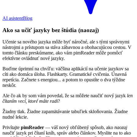
AI asistent
Blog
Ako sa učiť jazyky bez štúdia (naozaj)
Učenie sa nového jazyka môže byť náročné, ale s tými správnymi
nástrojmi a prístupom sa stáva zábavnou a obohacujúcou cestou. V
tomto článku preskúmame, ako vám pimReader môže pomôcť
efektívne ovládnuť nové jazyky.
Buďme úprimní na chvíľu: väčšina aplikácií na učenie jazykov sa
cíti ako domáca úloha. Flashkarty. Gramatické cvičenia. Únavná
repetícia. Začnete s energiou... a potom to opustíte o dva týždne
neskôr.
Ale čo ak by som vám povedal, že sa môžete naučiť nový jazyk
len
čítaním vecí, ktoré máte radi
?
Žiadny tlak. Žiadne zapamätávanie tabuľiek skloňovania. Žiadne
nudné lekcie.
Privítajte
pimReader
— váš nový obľúbený spôsob, ako
naozaj
naučiť jazyk pri čítaní kníh, správ alebo článkov. Myslite na to ako