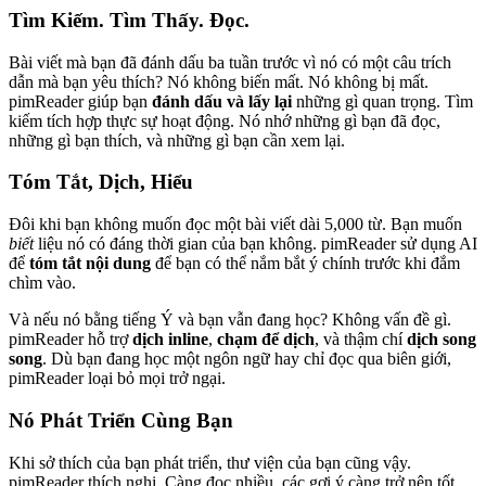
Tìm Kiếm. Tìm Thấy. Đọc.
Bài viết mà bạn đã đánh dấu ba tuần trước vì nó có một câu trích
dẫn mà bạn yêu thích? Nó không biến mất. Nó không bị mất.
pimReader giúp bạn
đánh dấu và lấy lại
những gì quan trọng. Tìm
kiếm tích hợp thực sự hoạt động. Nó nhớ những gì bạn đã đọc,
những gì bạn thích, và những gì bạn cần xem lại.
Tóm Tắt, Dịch, Hiểu
Đôi khi bạn không muốn đọc một bài viết dài 5,000 từ. Bạn muốn
biết
liệu nó có đáng thời gian của bạn không. pimReader sử dụng AI
để
tóm tắt nội dung
để bạn có thể nắm bắt ý chính trước khi đắm
chìm vào.
Và nếu nó bằng tiếng Ý và bạn vẫn đang học? Không vấn đề gì.
pimReader hỗ trợ
dịch inline
,
chạm để dịch
, và thậm chí
dịch song
song
. Dù bạn đang học một ngôn ngữ hay chỉ đọc qua biên giới,
pimReader loại bỏ mọi trở ngại.
Nó Phát Triển Cùng Bạn
Khi sở thích của bạn phát triển, thư viện của bạn cũng vậy.
pimReader thích nghi. Càng đọc nhiều, các gợi ý càng trở nên tốt