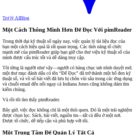
Trợ lý AI
Blog
Một Cách Thông Minh Hơn Để Đọc Với pimReader
Trong thời đại kỹ thuật số ngày nay, việc quản lý tài liệu đọc của
bạn một cách hiệu quả là rất quan trọng. Các tính năng tổ chức
mạnh mẽ của pimReader giúp bạn giữ cho thư viện kỹ thuật số của
mình được cấu trúc tốt và dễ dàng truy cập.
Tôi từng là người như vậy—người có hàng chục tab trình duyệt mở,
một thư mục đánh dấu có tên “Để Đọc” đã trở thành một hố đen kỹ
thuật số, và vô số bài viết đã lưu bị chôn vùi sâu trong các ứng dụng
và chuỗi email đến nỗi ngay cả Indiana Jones cũng không dám tìm
kiếm chúng.
Và rồi tôi tìm thấy pimReader.
Bây giờ, việc đọc không chỉ là một thói quen. Đó là một trải nghiệm
được chọn lọc. Sách, bài viết, nguồn tin—tất cả đều ở một nơi.
Được tổ chức, dễ tiếp cận và phù hợp với tôi.
Một Trung Tâm Để Quản Lý Tất Cả