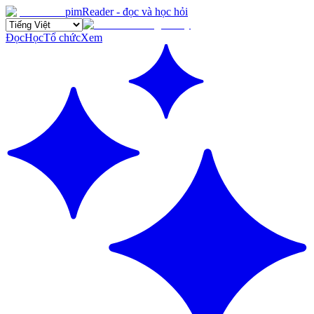
pimReader - đọc và học hỏi
Đọc
Học
Tổ chức
Xem