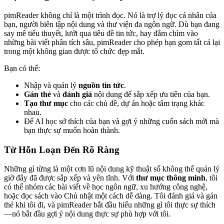
pimReader không chỉ là một trình đọc. Nó là trợ lý đọc cá nhân của
bạn, người biên tập nội dung và thư viện đa ngôn ngữ. Dù bạn đang
say mê tiểu thuyết, lướt qua tiêu đề tin tức, hay đắm chìm vào
những bài viết phân tích sâu, pimReader cho phép bạn gom tất cả lại
trong một không gian được tổ chức đẹp mắt.
Bạn có thể:
Nhập và quản lý
nguồn tin tức
.
Gán thẻ
và
đánh giá
nội dung để sắp xếp ưu tiên của bạn.
Tạo thư mục
cho các chủ đề, dự án hoặc tâm trạng khác
nhau.
Để AI học sở thích của bạn và gợi ý những cuốn sách mới mà
bạn thực sự muốn hoàn thành.
Từ Hỗn Loạn Đến Rõ Ràng
Những gì từng là một cơn lũ nội dung kỹ thuật số không thể quản lý
giờ đây đã được sắp xếp và yên tĩnh. Với
thư mục thông minh
, tôi
có thể nhóm các bài viết về học ngôn ngữ, xu hướng công nghệ,
hoặc đọc sách vào Chủ nhật một cách dễ dàng. Tôi đánh giá và gán
thẻ khi tôi đi, và pimReader bắt đầu hiểu những gì tôi thực sự thích
—nó bắt đầu gợi ý nội dung thực sự phù hợp với tôi.