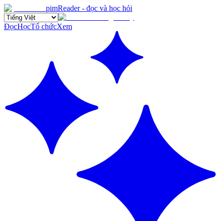
pimReader - đọc và học hỏi
Đọc
Học
Tổ chức
Xem