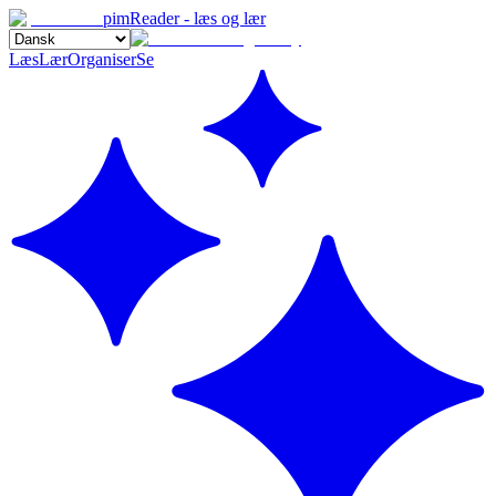
pimReader - læs og lær
Læs
Lær
Organiser
Se