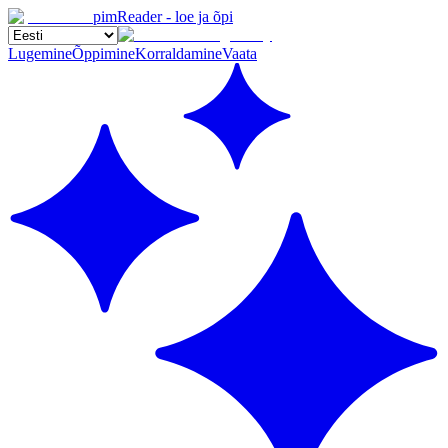
pimReader - loe ja õpi
Lugemine
Õppimine
Korraldamine
Vaata