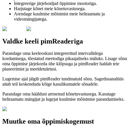
Integreerige järjehoidjad õppimise mootoriga.
Harjutage kõnet meie kõnetuvastusega.
Arendage kuulmise mõistmist meie heliraamatu ja
videomängijatega.
Valdke keeli pimReaderiga
Parandage oma keeleoskusi integreeritud intervallidega
kordamisega, tõestatud meetodiga pikaajaliseks mäluks. Lisage sõnu
oma õppimise järjekorda ühe klõpsuga ja pimReader haldab teie
planeerimist ja meeldetuletusi.
Lugemise ajal jälgib pimReader tundmatuid sõnu. Sagedusanalüüs
aitab teil keskenduda kõige kasulikumatele sõnadele.
Parandage oma hääldust arenenud kõnetuvastusega. Kasutage
heliraamatu mängijat ja lugejat kuulmise mõistmise parandamiseks.
Muutke oma õppimiskogemust