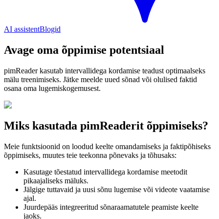
AI assistent
Blogid
Avage oma õppimise potentsiaal
pimReader kasutab intervallidega kordamise teadust optimaalseks
mälu treenimiseks. Jätke meelde uued sõnad või olulised faktid
osana oma lugemiskogemusest.
Miks kasutada pimReaderit õppimiseks?
Meie funktsioonid on loodud keelte omandamiseks ja faktipõhiseks
õppimiseks, muutes teie teekonna põnevaks ja tõhusaks:
Kasutage tõestatud intervallidega kordamise meetodit
pikaajaliseks mäluks.
Jälgige tuttavaid ja uusi sõnu lugemise või videote vaatamise
ajal.
Juurdepääs integreeritud sõnaraamatutele peamiste keelte
jaoks.