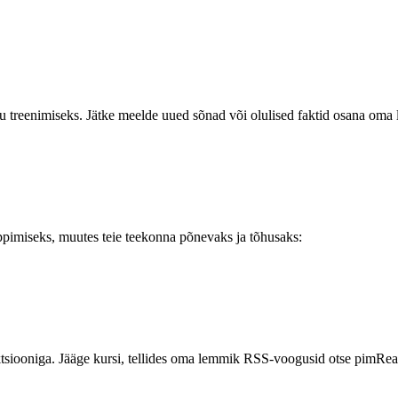
u treenimiseks. Jätke meelde uued sõnad või olulised faktid osana om
pimiseks, muutes teie teekonna põnevaks ja tõhusaks:
ktsiooniga. Jääge kursi, tellides oma lemmik RSS-voogusid otse pimRead