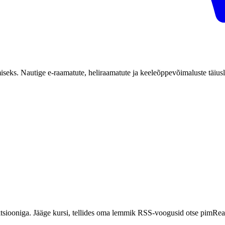
iseks. Nautige e-raamatute, heliraamatute ja keeleõppevõimaluste täiusl
ktsiooniga. Jääge kursi, tellides oma lemmik RSS-voogusid otse pimRead