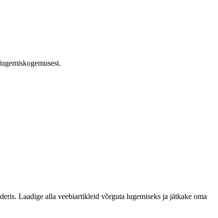
a lugemiskogemusest.
eris. Laadige alla veebiartikleid võrguta lugemiseks ja jätkake oma