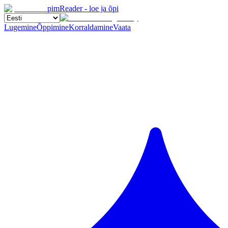
pimReader - loe ja õpi
Lugemine
Õppimine
Korraldamine
Vaata