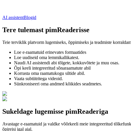
AI assistent
Blogid
Tere tulemast pimReaderisse
Teie terviklik platvorm lugemiseks, õppimiseks ja teadmiste korraldam
Loe e-raamatuid erinevates formaatides
Loe uudiseid oma lemmikallikatest.
Naudi AI assistendi abi tõlgete, kokkuvõtete ja muu osas.
Õpi keeli integreeritud sõnaraamatute abil
Korrasta oma raamatukogu siltide abil.
Vaata subtiitritega videoid.
Sünkroniseeri oma andmed kõikides seadmetes.
Sukeldage lugemisse pimReaderiga
Avastage e-raamatuid ja valdke võõrkeeli meie integreeritud tõlkefun
õpireisi igal ajal.