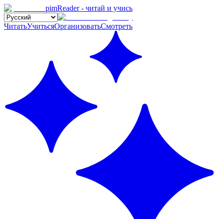
pimReader - читай и учись
Читать
Учиться
Организовать
Смотреть