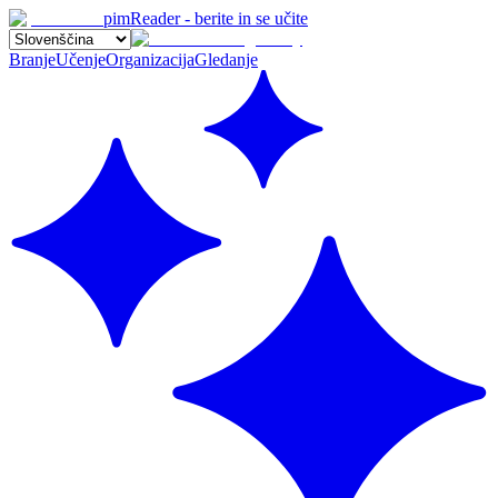
pimReader - berite in se učite
Branje
Učenje
Organizacija
Gledanje