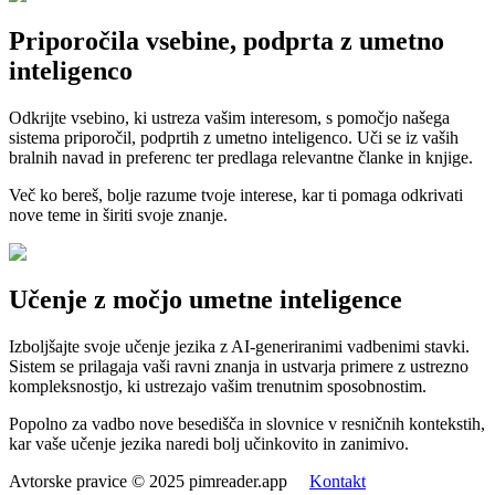
Priporočila vsebine, podprta z umetno
inteligenco
Odkrijte vsebino, ki ustreza vašim interesom, s pomočjo našega
sistema priporočil, podprtih z umetno inteligenco. Uči se iz vaših
bralnih navad in preferenc ter predlaga relevantne članke in knjige.
Več ko bereš, bolje razume tvoje interese, kar ti pomaga odkrivati
nove teme in širiti svoje znanje.
Učenje z močjo umetne inteligence
Izboljšajte svoje učenje jezika z AI-generiranimi vadbenimi stavki.
Sistem se prilagaja vaši ravni znanja in ustvarja primere z ustrezno
kompleksnostjo, ki ustrezajo vašim trenutnim sposobnostim.
Popolno za vadbo nove besedišča in slovnice v resničnih kontekstih,
kar vaše učenje jezika naredi bolj učinkovito in zanimivo.
Avtorske pravice © 2025 pimreader.app
Kontakt