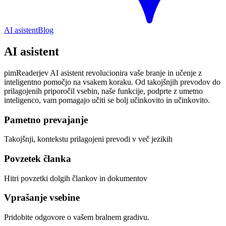
AI asistent
Blog
AI asistent
pimReaderjev AI asistent revolucionira vaše branje in učenje z
inteligentno pomočjo na vsakem koraku. Od takojšnjih prevodov do
prilagojenih priporočil vsebin, naše funkcije, podprte z umetno
inteligenco, vam pomagajo učiti se bolj učinkovito in učinkovito.
Pametno prevajanje
Takojšnji, kontekstu prilagojeni prevodi v več jezikih
Povzetek članka
Hitri povzetki dolgih člankov in dokumentov
Vprašanje vsebine
Pridobite odgovore o vašem bralnem gradivu.