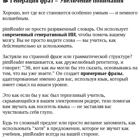
📝 Генерация фраз = Увеличение понимания
Хорошо, вот где все становится особенно умным — и немного
волшебным.
pimReader не просто разряженный словарь. Он использует
современный генеративный ИИ
, чтобы помочь вашему
мозгу. Вы не просто видите слова — вы учитесь, как
действительно их использовать
.
Застряли на странной фразе или грамматической структуре?
pimReader вмешивается, как дружелюбный репетитор, и
говорит: "Эй, вот как
вы
могли бы это сказать, основываясь на
том, что вы уже знаете." Он создает
примерные фразы
,
адаптированные именно для вас, используя язык, который
имеет смысл на
вашем
уровне.
Это как если бы у вас был терпеливый учитель,
скрывающийся в вашем электронном ридере, тихо помогая
вам звучать как носитель языка — не заставляя вас
чувствовать себя глупо.
Будь то сложный предлог или просто желание запомнить, как
использовать "хотя" в предложении, которое не звучит как
учебник, pimReader всегда на вашей стороне.