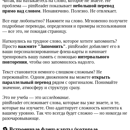
Читая, вы натыкаетесь на слово, которое не знаете. Не
проблема — pimReader показывает
небольшой перевод
прямо над словом
. Ненавязчиво. Полезно. Не отвлекает.
Все еще любопытно? Нажмите на слово. Мгновенно получите
подробные переводы, определения и примеры использования
— все это, не покидая страницу.
Наткнулись на трудное слово, которое хотите запомнить?
Просто
нажмите "Запомнить"
. pimReader добавляет его в
ваши персонализированные флеш-карты и начинает
тренировать вашу память с помощью
интервального
повторения
, чтобы оно запомнилось надолго.
Текст становится немного слишком сложным? Не
переживайте. Одним движением вы можете
открыть
параллельный перевод
рядом с оригиналом. Понимайте
значение, атмосферу и структуру сразу.
Это не учеба — это
исследование
.
pimReader отслеживает слова, которые вы уже знаете, и те,
которые вы изучаете. Оно адаптирует сложность контента к
вашему уровню. Так что всегда будет сложно — но никогда не
разочаровывающе.
🔁 Встроенные флеш-карты (которые