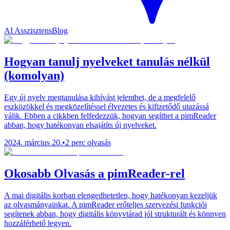
AI Asszisztens
Blog
Hogyan tanulj nyelveket tanulás nélkül
(komolyan)
Egy új nyelv megtanulása kihívást jelenthet, de a megfelelő
eszközökkel és megközelítéssel élvezetes és kifizetődő utazássá
válik. Ebben a cikkben felfedezzük, hogyan segíthet a pimReader
abban, hogy hatékonyan elsajátíts új nyelveket.
2024. március 20.
•
2 perc olvasás
Okosabb Olvasás a pimReader-rel
A mai digitális korban elengedhetetlen, hogy hatékonyan kezeljük
az olvasmányainkat. A pimReader erőteljes szervezési funkciói
segítenek abban, hogy digitális könyvtárad jól strukturált és könnyen
hozzáférhető legyen.