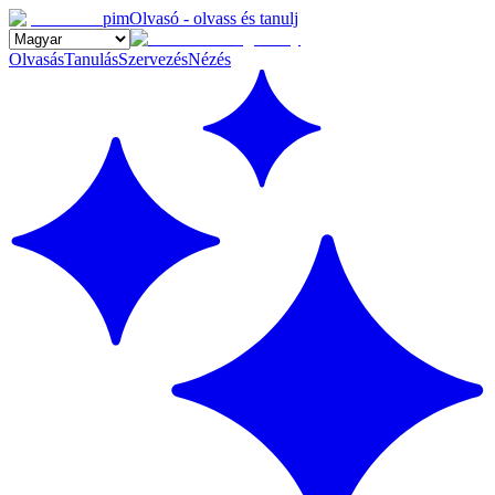
pimOlvasó - olvass és tanulj
Olvasás
Tanulás
Szervezés
Nézés